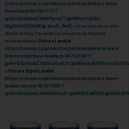
(
https://corona.co/productos/pinturas/pintura-evita-
manchas/p/407961111?
gclid=EAIaIQobChMIiYyrtqT1gAMVwzrUAR3-
Wg2GEAQYAiABEgLamvD_BwE
) y si se trata de un sitio
donde es muy frecuente los procesos de limpieza,
recomendamos
Pintura Lavable
(
https://corona.co/productos/pinturas/pinturas-para-
interiores/pintura-lavable/p/407501001?
gclid=EAIaIQobChMInsXbsKX1gAMVnqtaBR0PoQV3EAQY
o
Pintura SúperLavable
(
https://corona.co/productos/pinturas/pintura-super-
lavable-zero/p/407611001?
gclid=EAIaIQobChMIhIO0uaX1gAMVBIZaBR3IRgmwEAQY