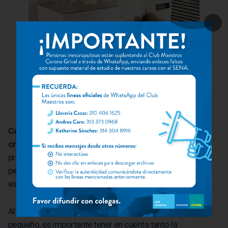
Comprender las necesidades del cliente es un paso
crucial.
Preguntar sobre sus hábitos de lavado,
preferencias de estilo y necesidades específicas nos
permitirá seleccionar el lavadero ideal que se adapte a su
estilo de vida y a las características del espacio.
Al elegir el lavadero adecuado para un apartamento
pequeño, es importante tener en cuenta tanto la